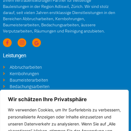
Ihrem vertrauenswürdigen Partner für vielseitige
Bauleistungen in der Region Adliswil, Zürich. Wir sind stolz
darauf, seit vielen Jahren erstklassige Dienstleistungen in den
Bereichen Abbrucharbeiten, Kernbohrungen,
Baumeisterarbeiten, Bedachungsarbeiten, äussere
Verputzarbeiten, Räumungen und Reinigung anzubieten.
Leistungen
Abbrucharbeiten
Kernbohrungen
Baumeisterarbeiten
Bedachungsarbeiten
Äussere Verputzarbeiten
Wir schätzen Ihre Privatsphäre
Räumungen und Reinigung
Wir verwenden Cookies, um Ihr Surferlebnis zu verbessern,
Informationen
personalisierte Anzeigen oder Inhalte einzusetzen und
Impressum
unseren Datenverkehr zu analysieren. Wenn Sie auf „Alle
Datenschutz
akzeptieren" klicken, stimmen Sie der Anwendung von