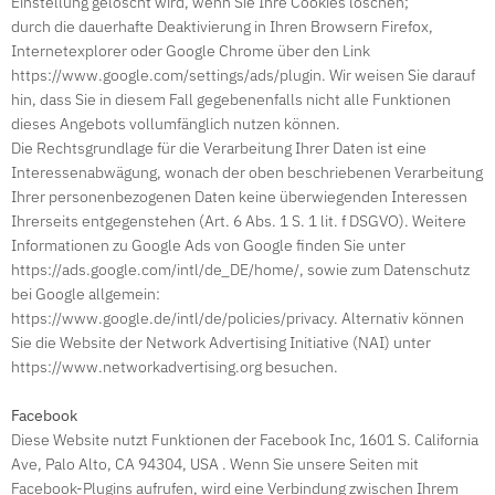
Einstellung gelöscht wird, wenn Sie Ihre Cookies löschen;
durch die dauerhafte Deaktivierung in Ihren Browsern Firefox,
Internetexplorer oder Google Chrome über den Link
https://www.google.com/settings/ads/plugin. Wir weisen Sie darauf
hin, dass Sie in diesem Fall gegebenenfalls nicht alle Funktionen
dieses Angebots vollumfänglich nutzen können.
Die Rechtsgrundlage für die Verarbeitung Ihrer Daten ist eine
Interessenabwägung, wonach der oben beschriebenen Verarbeitung
Ihrer personenbezogenen Daten keine überwiegenden Interessen
Ihrerseits entgegenstehen (Art. 6 Abs. 1 S. 1 lit. f DSGVO). Weitere
Informationen zu Google Ads von Google finden Sie unter
https://ads.google.com/intl/de_DE/home/, sowie zum Datenschutz
bei Google allgemein:
https://www.google.de/intl/de/policies/privacy. Alternativ können
Sie die Website der Network Advertising Initiative (NAI) unter
https://www.networkadvertising.org besuchen.
Facebook
Diese Website nutzt Funktionen der Facebook Inc, 1601 S. California
Ave, Palo Alto, CA 94304, USA . Wenn Sie unsere Seiten mit
Facebook-Plugins aufrufen, wird eine Verbindung zwischen Ihrem